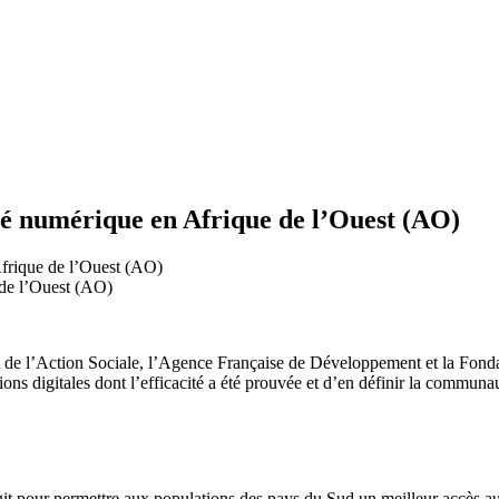
nté numérique en Afrique de l’Ouest (AO)
Afrique de l’Ouest (AO)
et de l’Action Sociale, l’Agence Française de Développement et la Fondat
ons digitales dont l’efficacité a été prouvée et d’en définir la communa
it pour permettre aux populations des pays du Sud un meilleur accès au