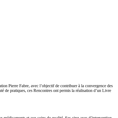
ion Pierre Fabre, avec l’objectif de contribuer à la convergence des
uté de pratiques, ces Rencontres ont permis la réalisation d’un Livre
x médicaments et aux soins de qualité. Ses cinq axes d’intervention