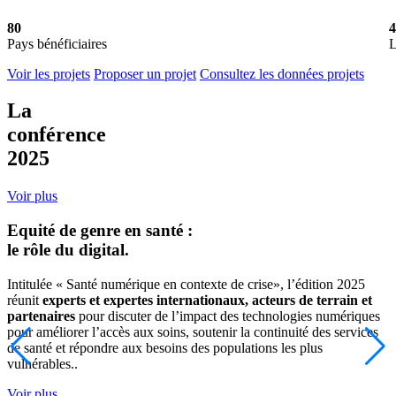
80
4
Pays bénéficiaires
L
Voir les projets
Proposer un projet
Consultez les données projets
La
conférence
2025
Voir plus
Equité de genre en santé :
le rôle du digital.
Intitulée « Santé numérique en contexte de crise», l’édition 2025
réunit
experts et expertes internationaux, acteurs de terrain et
partenaires
pour discuter de l’impact des technologies numériques
pour améliorer l’accès aux soins, soutenir la continuité des services
de santé et répondre aux besoins des populations les plus
vulnérables..
Voir plus