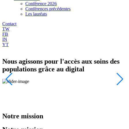
Conférence 2026
Conférences précédentes
Les lauréats
Contact
TW
FB
IN
YT
Nous agissons pour
l'accès aux soins
des
populations grâce au
digital
s
Notre mission