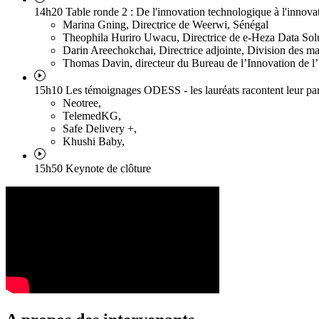
14h20 Table ronde 2 : De l'innovation technologique à l'innovat
Marina Gning
, Directrice de Weerwi, Sénégal
Theophila Huriro Uwacu
, Directrice de e-Heza Data So
Darin Areechokchai
, Directrice adjointe, Division des ma
Thomas Davin
, directeur du Bureau de l’Innovation de
15h10 Les témoignages ODESS - les lauréats racontent leur parco
Neotree
,
TelemedKG
,
Safe Delivery +
,
Khushi Baby
,
15h50 Keynote de clôture