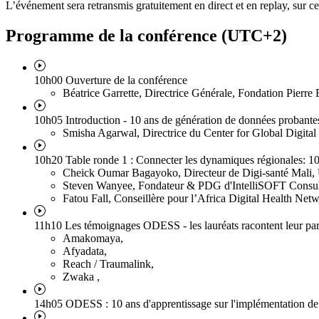
L’événement sera retransmis gratuitement en direct et en replay, sur c
Programme de la conférence (UTC+2)
10h00 Ouverture de la conférence
Béatrice Garrette
, Directrice Générale, Fondation Pierre 
10h05 Introduction - 10 ans de génération de données probante
Smisha Agarwal
, Directrice du Center for Global Digit
10h20 Table ronde 1 : Connecter les dynamiques régionales: 10
Cheick Oumar Bagayoko
, Directeur de Digi-santé Mali
Steven Wanyee
, Fondateur & PDG d'IntelliSOFT Consult
Fatou Fall
, Conseillère pour l’Africa Digital Health 
11h10 Les témoignages ODESS - les lauréats racontent leur parco
Amakomaya
,
Afyadata
,
Reach / Traumalink
,
Zwaka
,
14h05 ODESS : 10 ans d'apprentissage sur l'implémentation de 