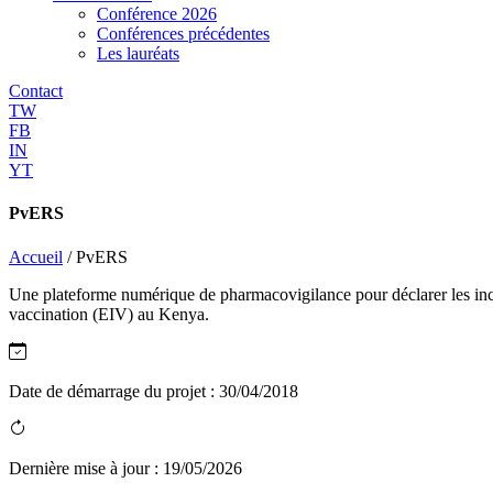
Conférence 2026
Conférences précédentes
Les lauréats
Contact
TW
FB
IN
YT
PvERS
Accueil
/
PvERS
Une plateforme numérique de pharmacovigilance pour déclarer les inci
vaccination (EIV) au Kenya.
Date de démarrage du projet :
30/04/2018
Dernière mise à jour :
19/05/2026