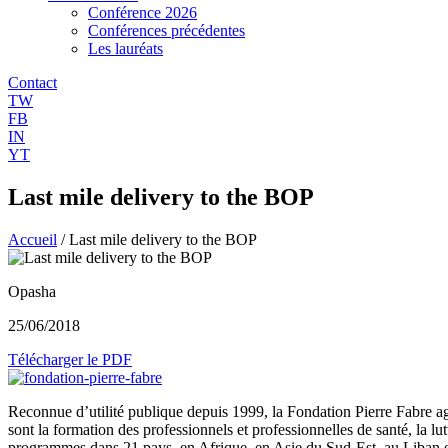
Conférence 2026
Conférences précédentes
Les lauréats
Contact
TW
FB
IN
YT
Last mile delivery to the BOP
Accueil
/
Last mile delivery to the BOP
Opasha
25/06/2018
Télécharger le PDF
Reconnue d’utilité publique depuis 1999, la Fondation Pierre Fabre ag
sont la formation des professionnels et professionnelles de santé, la l
programmes dans 21 pays, en Afrique, en Asie du Sud-Est, au Liban e