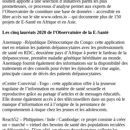
soutien apporté à une sélection d’initiatives parmi les plus
prometteuses, ce processus d’analyse permet aux experts de
l’Observatoire de constituer une base de données – accessible en
libre accès sur le site www.odess.io – qui documente plus de 150
projets de E-Santé en Afrique et en Asie.
Les cinq lauréats 2020 de l’Observatoire de la E-Santé
Anemiapp –République Démocratique du Congo: cette application
met en relation les patients drépanocytaires avec les professionnels
de santé en RDC, deuxième pays d’Afrique à porter le fardeau de la
drépanocytose, première maladie génétique héréditaire au monde.
Anemiapp fournit également des informations sur la disponibilité des
traitements et des conseils pour éviter les épisodes de crise aigüe,
principale cause de décès des patients drépanocytaires.
eCentre Convivial –Togo : cette application offre à la jeunesse
togolaise de l’information en matière de santé sexuelle et
reproductive grâce au partage d’articles et de messages éducatifs.
Elle donne également accès à des téléconseillers dans un pays où le
manque d’information est à l’origine de la persistance de
comportements à risque chez les jeunes et les adolescents.
Reach52 – Philippines / Inde / Cambodge: ce projet consiste à créer
un « marché » virtuel des besoins de santé des populations reculées
et défavorisées. D’un côté, un réseau de volontaires collecte les