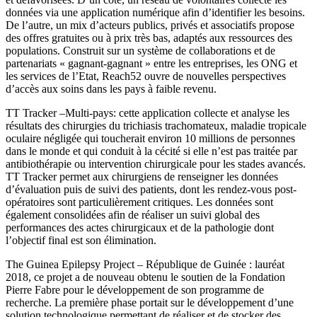
données via une application numérique afin d’identifier les besoins.
De l’autre, un mix d’acteurs publics, privés et associatifs propose
des offres gratuites ou à prix très bas, adaptés aux ressources des
populations. Construit sur un système de collaborations et de
partenariats « gagnant-gagnant » entre les entreprises, les ONG et
les services de l’Etat, Reach52 ouvre de nouvelles perspectives
d’accès aux soins dans les pays à faible revenu.
TT Tracker –Multi-pays: cette application collecte et analyse les
résultats des chirurgies du trichiasis trachomateux, maladie tropicale
oculaire négligée qui toucherait environ 10 millions de personnes
dans le monde et qui conduit à la cécité si elle n’est pas traitée par
antibiothérapie ou intervention chirurgicale pour les stades avancés.
TT Tracker permet aux chirurgiens de renseigner les données
d’évaluation puis de suivi des patients, dont les rendez-vous post-
opératoires sont particulièrement critiques. Les données sont
également consolidées afin de réaliser un suivi global des
performances des actes chirurgicaux et de la pathologie dont
l’objectif final est son élimination.
The Guinea Epilepsy Project – République de Guinée : lauréat
2018, ce projet a de nouveau obtenu le soutien de la Fondation
Pierre Fabre pour le développement de son programme de
recherche. La première phase portait sur le développement d’une
solution technologique permettant de réaliser et de stocker des